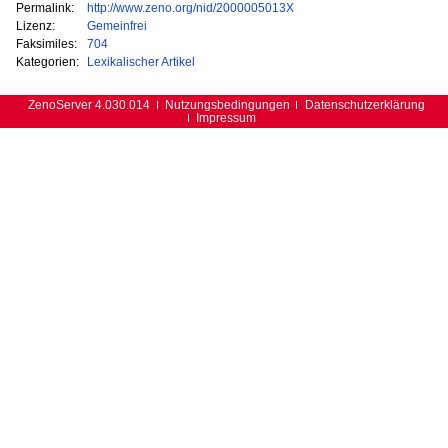
Permalink:
http://www.zeno.org/nid/2000005013X
Lizenz:
Gemeinfrei
Faksimiles:
704
Kategorien:
Lexikalischer Artikel
ZenoServer 4.030.014
Nutzungsbedingungen
Datenschutzerklärung
Impressum