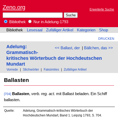
Zeno.org
Erweiterte Suche
Bibliothek
Nur in Adelung-1793
Bibliothek
Lesesaal
Zufälliger Artikel
Kategorien
Shop
DRUCKEN
Adelung:
<< Ballast, der
|
Bällchen, das >>
Grammatisch-
kritisches Wörterbuch der Hochdeutschen
Mundart
Vorrede
|
Stichwörter
|
Faksimiles
|
Zufälliger Artikel
Ballasten
Ballasten
,
verb. reg. act.
mit Ballast beladen. Ein Schiff
[704]
ballasten.
Quelle:
Adelung, Grammatisch-kritisches Wörterbuch der
Hochdeutschen Mundart, Band 1. Leipzig 1793, S. 704.