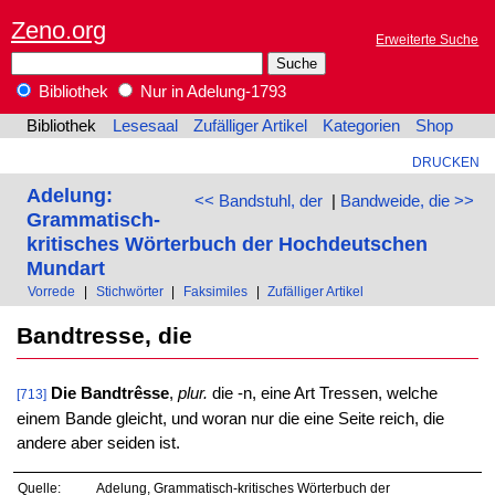
Zeno.org
Erweiterte Suche
Bibliothek
Nur in Adelung-1793
Bibliothek
Lesesaal
Zufälliger Artikel
Kategorien
Shop
DRUCKEN
Adelung:
<< Bandstuhl, der
|
Bandweide, die >>
Grammatisch-
kritisches Wörterbuch der Hochdeutschen
Mundart
Vorrede
|
Stichwörter
|
Faksimiles
|
Zufälliger Artikel
Bandtresse, die
Die Bandtrêsse
,
plur.
die -n, eine Art Tressen, welche
[713]
einem Bande gleicht, und woran nur die eine Seite reich, die
andere aber seiden ist.
Quelle:
Adelung, Grammatisch-kritisches Wörterbuch der