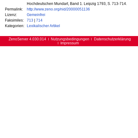
Hochdeutschen Mundart, Band 1. Leipzig 1793, S. 713-714.
Permalink:
http://www.zeno.org/nid/20000051136
Lizenz:
Gemeinfrei
Faksimiles:
713
|
714
Kategorien:
Lexikalischer Artikel
ZenoServer 4.030.014
Nutzungsbedingungen
Datenschutzerklärung
Impressum