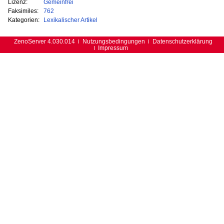
Lizenz:
Gemeinfrei
Faksimiles:
762
Kategorien:
Lexikalischer Artikel
ZenoServer 4.030.014
Nutzungsbedingungen
Datenschutzerklärung
Impressum