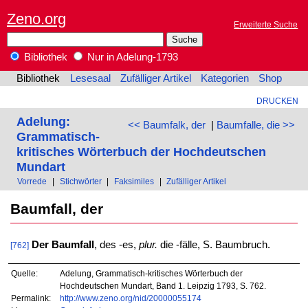
Zeno.org
Erweiterte Suche
Bibliothek
Nur in Adelung-1793
Bibliothek
Lesesaal
Zufälliger Artikel
Kategorien
Shop
DRUCKEN
Adelung:
<< Baumfalk, der
|
Baumfalle, die >>
Grammatisch-
kritisches Wörterbuch der Hochdeutschen
Mundart
Vorrede
|
Stichwörter
|
Faksimiles
|
Zufälliger Artikel
Baumfall, der
Der Baumfall
, des -es,
plur.
die -fälle, S. Baumbruch.
[762]
Quelle:
Adelung, Grammatisch-kritisches Wörterbuch der
Hochdeutschen Mundart, Band 1. Leipzig 1793, S. 762.
Permalink:
http://www.zeno.org/nid/20000055174