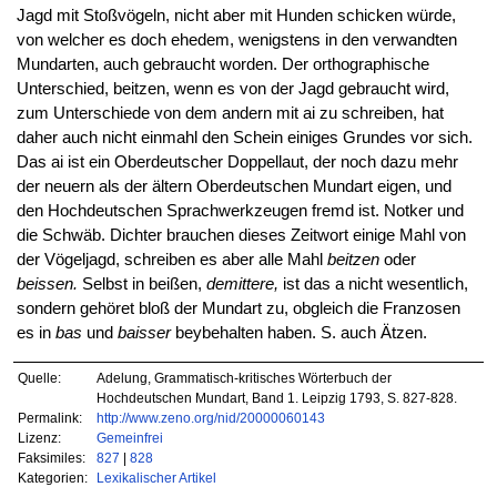
Jagd mit Stoßvögeln, nicht aber mit Hunden schicken würde,
von welcher es doch ehedem, wenigstens in den verwandten
Mundarten, auch gebraucht worden. Der orthographische
Unterschied, beitzen, wenn es von der Jagd gebraucht wird,
zum Unterschiede von dem andern mit ai zu schreiben, hat
daher auch nicht einmahl den Schein einiges Grundes vor sich.
Das ai ist ein Oberdeutscher Doppellaut, der noch dazu mehr
der neuern als der ältern Oberdeutschen Mundart eigen, und
den Hochdeutschen Sprachwerkzeugen fremd ist. Notker und
die Schwäb. Dichter brauchen dieses Zeitwort einige Mahl von
der Vögeljagd, schreiben es aber alle Mahl
beitzen
oder
beissen.
Selbst in beißen,
demittere,
ist das a nicht wesentlich,
sondern gehöret bloß der Mundart zu, obgleich die Franzosen
es in
bas
und
baisser
beybehalten haben. S. auch Ätzen.
Quelle:
Adelung, Grammatisch-kritisches Wörterbuch der
Hochdeutschen Mundart, Band 1. Leipzig 1793, S. 827-828.
Permalink:
http://www.zeno.org/nid/20000060143
Lizenz:
Gemeinfrei
Faksimiles:
827
|
828
Kategorien:
Lexikalischer Artikel