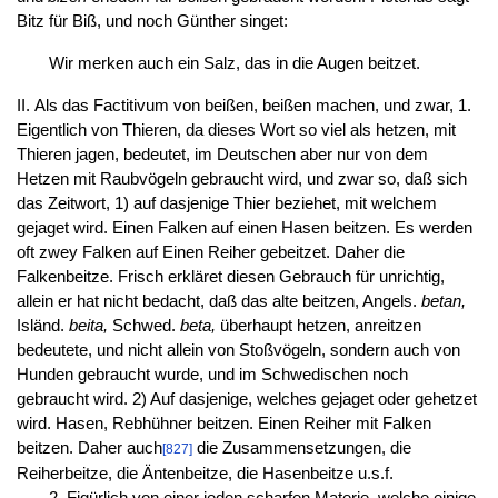
Bitz für Biß, und noch Günther singet:
Wir merken auch ein Salz, das in die Augen beitzet.
II. Als das Factitivum von beißen, beißen machen, und zwar, 1.
Eigentlich von Thieren, da dieses Wort so viel als hetzen, mit
Thieren jagen, bedeutet, im Deutschen aber nur von dem
Hetzen mit Raubvögeln gebraucht wird, und zwar so, daß sich
das Zeitwort, 1) auf dasjenige Thier beziehet, mit welchem
gejaget wird. Einen Falken auf einen Hasen beitzen. Es werden
oft zwey Falken auf Einen Reiher gebeitzet. Daher die
Falkenbeitze. Frisch erkläret diesen Gebrauch für unrichtig,
allein er hat nicht bedacht, daß das alte beitzen, Angels.
betan,
Isländ.
beita,
Schwed.
beta,
überhaupt hetzen, anreitzen
bedeutete, und nicht allein von Stoßvögeln, sondern auch von
Hunden gebraucht wurde, und im Schwedischen noch
gebraucht wird. 2) Auf dasjenige, welches gejaget oder gehetzet
wird. Hasen, Rebhühner beitzen. Einen Reiher mit Falken
beitzen. Daher auch
die Zusammensetzungen, die
[827]
Reiherbeitze, die Äntenbeitze, die Hasenbeitze u.s.f.