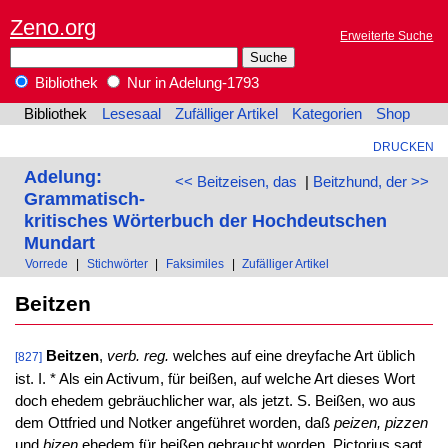
Zeno.org
Erweiterte Suche
Bibliothek
Nur in Adelung-1793
Bibliothek
Lesesaal
Zufälliger Artikel
Kategorien
Shop
DRUCKEN
Adelung:
<< Beitzeisen, das
|
Beitzhund, der >>
Grammatisch-
kritisches Wörterbuch der Hochdeutschen
Mundart
Vorrede
|
Stichwörter
|
Faksimiles
|
Zufälliger Artikel
Beitzen
Beitzen
,
verb. reg.
welches auf eine dreyfache Art üblich
[827]
ist. I. * Als ein Activum, für beißen, auf welche Art dieses Wort
doch ehedem gebräuchlicher war, als jetzt. S. Beißen, wo aus
dem Ottfried und Notker angeführet worden, daß
peizen, pizzen
und
bizen
ehedem für beißen gebraucht worden. Pictorius sagt