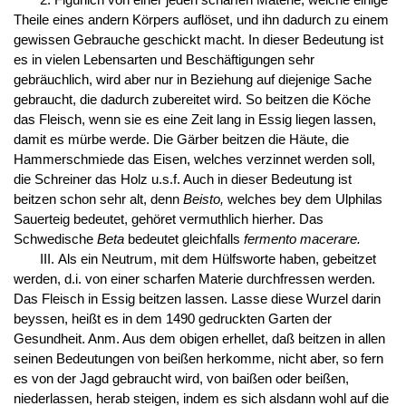
2. Figürlich von einer jeden scharfen Materie, welche einige
Theile eines andern Körpers auflöset, und ihn dadurch zu einem
gewissen Gebrauche geschickt macht. In dieser Bedeutung ist
es in vielen Lebensarten und Beschäftigungen sehr
gebräuchlich, wird aber nur in Beziehung auf diejenige Sache
gebraucht, die dadurch zubereitet wird. So beitzen die Köche
das Fleisch, wenn sie es eine Zeit lang in Essig liegen lassen,
damit es mürbe werde. Die Gärber beitzen die Häute, die
Hammerschmiede das Eisen, welches verzinnet werden soll,
die Schreiner das Holz u.s.f. Auch in dieser Bedeutung ist
beitzen schon sehr alt, denn
Beisto,
welches bey dem Ulphilas
Sauerteig bedeutet, gehöret vermuthlich hierher. Das
Schwedische
Beta
bedeutet gleichfalls
fermento macerare.
III. Als ein Neutrum, mit dem Hülfsworte haben, gebeitzet
werden, d.i. von einer scharfen Materie durchfressen werden.
Das Fleisch in Essig beitzen lassen. Lasse diese Wurzel darin
beyssen, heißt es in dem 1490 gedruckten Garten der
Gesundheit. Anm. Aus dem obigen erhellet, daß beitzen in allen
seinen Bedeutungen von beißen herkomme, nicht aber, so fern
es von der Jagd gebraucht wird, von baißen oder beißen,
niederlassen, herab steigen, indem es sich alsdann wohl auf die