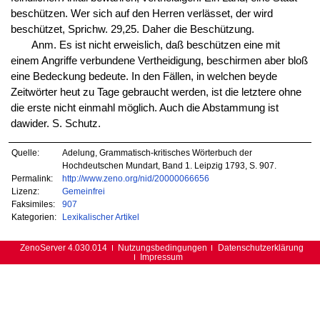
beschützen. Wer sich auf den Herren verlässet, der wird
beschützet, Sprichw. 29,25. Daher die Beschützung.
Anm. Es ist nicht erweislich, daß beschützen eine mit
einem Angriffe verbundene Vertheidigung, beschirmen aber bloß
eine Bedeckung bedeute. In den Fällen, in welchen beyde
Zeitwörter heut zu Tage gebraucht werden, ist die letztere ohne
die erste nicht einmahl möglich. Auch die Abstammung ist
dawider. S. Schutz.
Quelle:
Adelung, Grammatisch-kritisches Wörterbuch der
Hochdeutschen Mundart, Band 1. Leipzig 1793, S. 907.
Permalink:
http://www.zeno.org/nid/20000066656
Lizenz:
Gemeinfrei
Faksimiles:
907
Kategorien:
Lexikalischer Artikel
ZenoServer 4.030.014
Nutzungsbedingungen
Datenschutzerklärung
Impressum