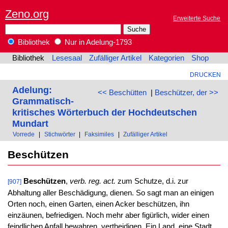
Zeno.org
Erweiterte Suche
Bibliothek
Nur in Adelung-1793
Bibliothek
Lesesaal
Zufälliger Artikel
Kategorien
Shop
DRUCKEN
Adelung:
<< Beschütten
|
Beschützer, der >>
Grammatisch-
kritisches Wörterbuch der Hochdeutschen
Mundart
Vorrede
|
Stichwörter
|
Faksimiles
|
Zufälliger Artikel
Beschützen
Beschützen
,
verb. reg. act.
zum Schutze, d.i. zur
[907]
Abhaltung aller Beschädigung, dienen. So sagt man an einigen
Orten noch, einen Garten, einen Acker beschützen, ihn
einzäunen, befriedigen. Noch mehr aber figürlich, wider einen
feindlichen Anfall bewahren, vertheidigen. Ein Land, eine Stadt