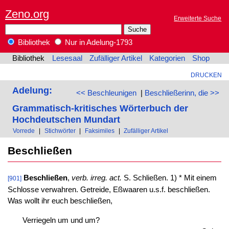
Zeno.org
Erweiterte Suche
Bibliothek
Nur in Adelung-1793
Bibliothek
Lesesaal
Zufälliger Artikel
Kategorien
Shop
DRUCKEN
Adelung:
<< Beschleunigen
|
Beschließerinn, die >>
Grammatisch-kritisches Wörterbuch der
Hochdeutschen Mundart
Vorrede
|
Stichwörter
|
Faksimiles
|
Zufälliger Artikel
Beschließen
Beschließen
,
verb. irreg. act.
S. Schließen. 1) * Mit einem
[901]
Schlosse verwahren. Getreide, Eßwaaren u.s.f. beschließen.
Was wollt ihr euch beschließen,
Verriegeln um und um?