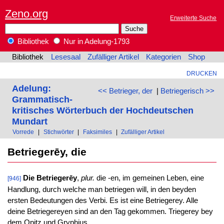
Zeno.org
Erweiterte Suche
Bibliothek
Nur in Adelung-1793
Bibliothek
Lesesaal
Zufälliger Artikel
Kategorien
Shop
DRUCKEN
Adelung:
<< Betrieger, der
|
Betriegerisch >>
Grammatisch-
kritisches Wörterbuch der Hochdeutschen
Mundart
Vorrede
|
Stichwörter
|
Faksimiles
|
Zufälliger Artikel
Betriegerēy, die
Die Betriegerēy
,
plur.
die -en, im gemeinen Leben, eine
[946]
Handlung, durch welche man betriegen will, in den beyden
ersten Bedeutungen des Verbi. Es ist eine Betriegerey. Alle
deine Betriegereyen sind an den Tag gekommen. Triegerey bey
dem Opitz und Gryphius.