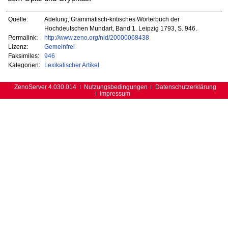
Quelle:
Adelung, Grammatisch-kritisches Wörterbuch der
Hochdeutschen Mundart, Band 1. Leipzig 1793, S. 946.
Permalink:
http://www.zeno.org/nid/20000068438
Lizenz:
Gemeinfrei
Faksimiles:
946
Kategorien:
Lexikalischer Artikel
ZenoServer 4.030.014
Nutzungsbedingungen
Datenschutzerklärung
Impressum