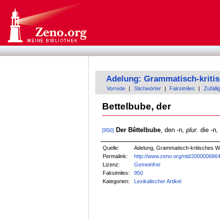
Adelung: Grammatisch-kriti
Vorrede
|
Stichwörter
|
Faksimiles
|
Zufälli
Bettelbube, der
Der Bêttelbube
, den -n,
plur.
die -n,
[950]
Quelle:
Adelung, Grammatisch-kritisches W
Permalink:
http://www.zeno.org/nid/200000686
Lizenz:
Gemeinfrei
Faksimiles:
950
Kategorien:
Lexikalischer Artikel