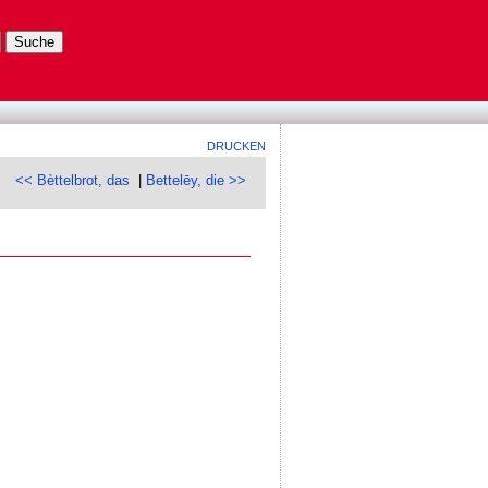
DRUCKEN
<< Bèttelbrot, das
|
Bettelēy, die >>