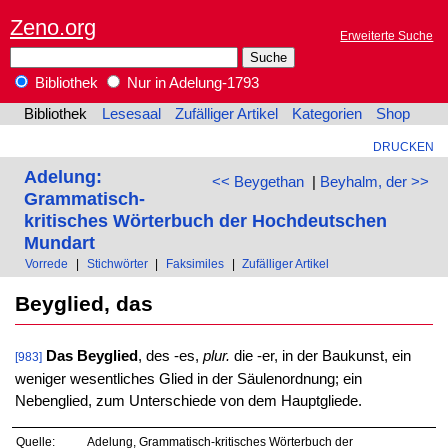
Zeno.org
Erweiterte Suche
Bibliothek
Nur in Adelung-1793
Bibliothek
Lesesaal
Zufälliger Artikel
Kategorien
Shop
DRUCKEN
Adelung:
<< Beygethan
|
Beyhalm, der >>
Grammatisch-
kritisches Wörterbuch der Hochdeutschen
Mundart
Vorrede
|
Stichwörter
|
Faksimiles
|
Zufälliger Artikel
Beyglied, das
Das Beyglied
, des -es,
plur.
die -er, in der Baukunst, ein
[983]
weniger wesentliches Glied in der Säulenordnung; ein
Nebenglied, zum Unterschiede von dem Hauptgliede.
Quelle:
Adelung, Grammatisch-kritisches Wörterbuch der