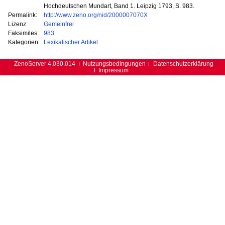
Hochdeutschen Mundart, Band 1. Leipzig 1793, S. 983.
Permalink:
http://www.zeno.org/nid/2000007070X
Lizenz:
Gemeinfrei
Faksimiles:
983
Kategorien:
Lexikalischer Artikel
ZenoServer 4.030.014
Nutzungsbedingungen
Datenschutzerklärung
Impressum