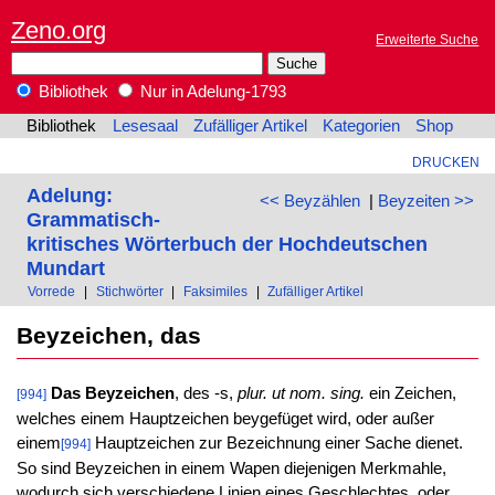
Zeno.org
Erweiterte Suche
Bibliothek
Nur in Adelung-1793
Bibliothek
Lesesaal
Zufälliger Artikel
Kategorien
Shop
DRUCKEN
Adelung:
<< Beyzählen
|
Beyzeiten >>
Grammatisch-
kritisches Wörterbuch der Hochdeutschen
Mundart
Vorrede
|
Stichwörter
|
Faksimiles
|
Zufälliger Artikel
Beyzeichen, das
Das Beyzeichen
, des -s,
plur. ut nom. sing.
ein Zeichen,
[994]
welches einem Hauptzeichen beygefüget wird, oder außer
einem
Hauptzeichen zur Bezeichnung einer Sache dienet.
[994]
So sind Beyzeichen in einem Wapen diejenigen Merkmahle,
wodurch sich verschiedene Linien eines Geschlechtes, oder