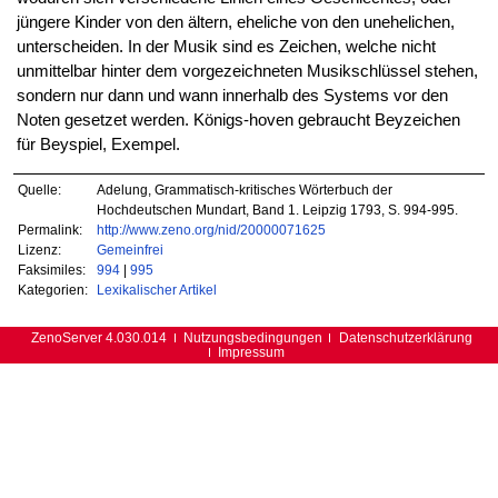
jüngere Kinder von den ältern, eheliche von den unehelichen,
unterscheiden. In der Musik sind es Zeichen, welche nicht
unmittelbar hinter dem vorgezeichneten Musikschlüssel stehen,
sondern nur dann und wann innerhalb des Systems vor den
Noten gesetzet werden. Königs-hoven gebraucht Beyzeichen
für Beyspiel, Exempel.
Quelle:
Adelung, Grammatisch-kritisches Wörterbuch der
Hochdeutschen Mundart, Band 1. Leipzig 1793, S. 994-995.
Permalink:
http://www.zeno.org/nid/20000071625
Lizenz:
Gemeinfrei
Faksimiles:
994
|
995
Kategorien:
Lexikalischer Artikel
ZenoServer 4.030.014
Nutzungsbedingungen
Datenschutzerklärung
Impressum