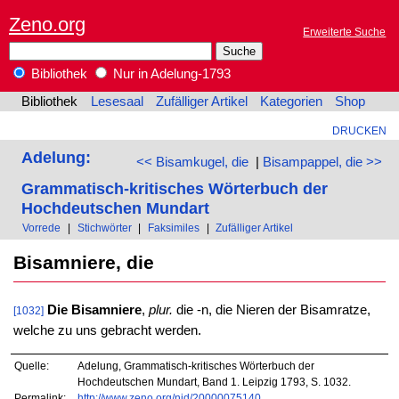
Zeno.org
Erweiterte Suche
Bibliothek
Nur in Adelung-1793
Bibliothek
Lesesaal
Zufälliger Artikel
Kategorien
Shop
DRUCKEN
Adelung:
<< Bisamkugel, die
|
Bisampappel, die >>
Grammatisch-kritisches Wörterbuch der
Hochdeutschen Mundart
Vorrede
|
Stichwörter
|
Faksimiles
|
Zufälliger Artikel
Bisamniere, die
Die Bisamniere
,
plur.
die -n, die Nieren der Bisamratze,
[1032]
welche zu uns gebracht werden.
Quelle:
Adelung, Grammatisch-kritisches Wörterbuch der
Hochdeutschen Mundart, Band 1. Leipzig 1793, S. 1032.
Permalink:
http://www.zeno.org/nid/20000075140