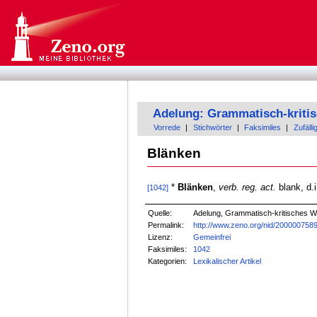
Adelung: Grammatisch-kriti
Vorrede
|
Stichwörter
|
Faksimiles
|
Zufälli
Blänken
*
Blänken
,
verb. reg. act.
blank, d.
[1042]
Quelle:
Adelung, Grammatisch-kritisches W
Permalink:
http://www.zeno.org/nid/200000758
Lizenz:
Gemeinfrei
Faksimiles:
1042
Kategorien:
Lexikalischer Artikel