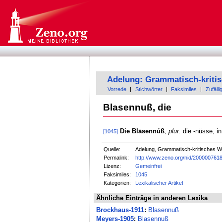
Adelung: Grammatisch-kriti
Vorrede
|
Stichwörter
|
Faksimiles
|
Zufälli
Blasennuß, die
Die Blāsennúß
,
plur.
die -nüsse, i
[1045]
Quelle:
Adelung, Grammatisch-kritisches W
Permalink:
http://www.zeno.org/nid/200000761
Lizenz:
Gemeinfrei
Faksimiles:
1045
Kategorien:
Lexikalischer Artikel
Ähnliche Einträge in anderen Lexika
Brockhaus-1911
:
Blasennuß
Meyers-1905
:
Blasennuß