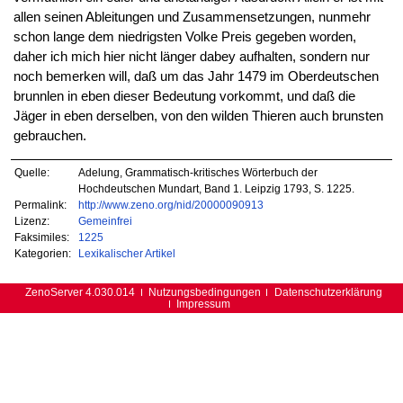
allen seinen Ableitungen und Zusammensetzungen, nunmehr
schon lange dem niedrigsten Volke Preis gegeben worden,
daher ich mich hier nicht länger dabey aufhalten, sondern nur
noch bemerken will, daß um das Jahr 1479 im Oberdeutschen
brunnlen in eben dieser Bedeutung vorkommt, und daß die
Jäger in eben derselben, von den wilden Thieren auch brunsten
gebrauchen.
Quelle:
Adelung, Grammatisch-kritisches Wörterbuch der
Hochdeutschen Mundart, Band 1. Leipzig 1793, S. 1225.
Permalink:
http://www.zeno.org/nid/20000090913
Lizenz:
Gemeinfrei
Faksimiles:
1225
Kategorien:
Lexikalischer Artikel
ZenoServer 4.030.014
Nutzungsbedingungen
Datenschutzerklärung
Impressum