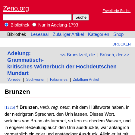
Zeno.org
Erweiterte Suche
Bibliothek
Nur in Adelung-1793
Bibliothek
Lesesaal
Zufälliger Artikel
Kategorien
Shop
DRUCKEN
Adelung:
<< Brunstzeit, die
|
Brüsch, der >>
Grammatisch-
kritisches Wörterbuch der Hochdeutschen
Mundart
Vorrede
|
Stichwörter
|
Faksimiles
|
Zufälliger Artikel
Brunzen
†
Brunzen
,
verb. reg. neutr.
mit dem Hülfsworte haben, in
[1225]
der niedrigsten Sprechart, den Urin lassen. Dieses Wort,
welches von Brunn abstammet, so fern es ehedem Wasser, und
in engerer Bedeutung auch den Urin ausdruckte, war anfänglich
vermuthlich ein edler und anständiger Ausdruck. Allein er ist mit