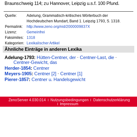
Braunschweig 114; zu Hannover, Leipzig u.s.f. 100 Pfund.
Quelle:
Adelung, Grammatisch-kritisches Wörterbuch der
Hochdeutschen Mundart, Band 1. Leipzig 1793, S. 1318.
Permalink:
http://www.zeno.org/nid/2000009837X
Lizenz:
Gemeinfrei
Faksimiles:
1318
Kategorien:
Lexikalischer Artikel
Ähnliche Einträge in anderen Lexika
Adelung-1793:
Hütten-Centner, der
·
Centner-Last, die
·
Centner-Gewicht, das
Herder-1854
:
Centner
Meyers-1905
:
Centner [2]
·
Centner [1]
Pierer-1857
:
Centner u. Handelsgewicht
ZenoServer 4.030.014
Nutzungsbedingungen
Datenschutzerklärung
Impressum