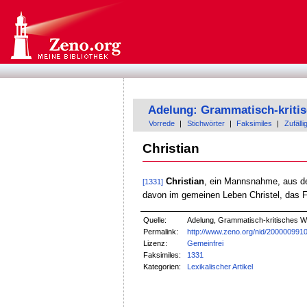
Adelung: Grammatisch-kriti
Vorrede
|
Stichwörter
|
Faksimiles
|
Zufälli
Christian
Christian
, ein Mannsnahme, aus d
[1331]
davon im gemeinen Leben Christel, das Fäm
Quelle:
Adelung, Grammatisch-kritisches W
Permalink:
http://www.zeno.org/nid/200000991
Lizenz:
Gemeinfrei
Faksimiles:
1331
Kategorien:
Lexikalischer Artikel