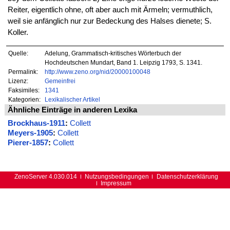
Reiter, eigentlich ohne, oft aber auch mit Ärmeln; vermuthlich,
weil sie anfänglich nur zur Bedeckung des Halses dienete; S.
Koller.
Quelle:
Adelung, Grammatisch-kritisches Wörterbuch der
Hochdeutschen Mundart, Band 1. Leipzig 1793, S. 1341.
Permalink:
http://www.zeno.org/nid/20000100048
Lizenz:
Gemeinfrei
Faksimiles:
1341
Kategorien:
Lexikalischer Artikel
Ähnliche Einträge in anderen Lexika
Brockhaus-1911
:
Collett
Meyers-1905
:
Collett
Pierer-1857
:
Collett
ZenoServer 4.030.014
Nutzungsbedingungen
Datenschutzerklärung
Impressum