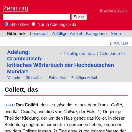
Zeno.org
Erweiterte Suche
Bibliothek
Nur in Adelung-1793
Bibliothek
Lesesaal
Zufälliger Artikel
Kategorien
Shop
DRUCKEN
Adelung:
<< Collēgium, das
|
Colochinte >>
Grammatisch-
kritisches Wörterbuch der Hochdeutschen
Mundart
Vorrede
|
Stichwörter
|
Faksimiles
|
Zufälliger Artikel
Collett, das
Das Collếtt
, des -es,
plur.
die -e, aus dem Franz.
Collet,
[1341]
und Ital.
Colletto,
und dieß von
Collum,
der Hals. 1) Derjenige
Theil der Kleidung, der um den Hals gehet; das Koller. In dieser
Bedeutung sagt man nur noch im gemeinen Leben, jemanden
bey dem Collette fassen. 2) Eine enge kurze lederne Weste der