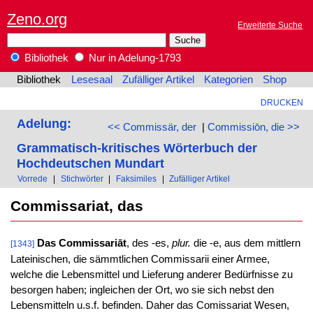
Zeno.org
Erweiterte Suche
Bibliothek
Nur in Adelung-1793
Bibliothek
Lesesaal
Zufälliger Artikel
Kategorien
Shop
DRUCKEN
Adelung:
<< Commissär, der
|
Commissiōn, die >>
Grammatisch-kritisches Wörterbuch der
Hochdeutschen Mundart
Vorrede
|
Stichwörter
|
Faksimiles
|
Zufälliger Artikel
Commissariat, das
Das Commissariāt
, des -es,
plur.
die -e, aus dem mittlern
[1343]
Lateinischen, die sämmtlichen Commissarii einer Armee,
welche die Lebensmittel und Lieferung anderer Bedürfnisse zu
besorgen haben; ingleichen der Ort, wo sie sich nebst den
Lebensmitteln u.s.f. befinden. Daher das Comissariat Wesen,