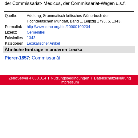
der Commissariat- Medicus, der Commissariat-Wagen u.s.f.
Quelle:
Adelung, Grammatisch-kritisches Wörterbuch der
Hochdeutschen Mundart, Band 1. Leipzig 1793, S. 1343.
Permalink:
http://www.zeno.org/nid/20000100234
Lizenz:
Gemeinfrei
Faksimiles:
1343
Kategorien:
Lexikalischer Artikel
Ähnliche Einträge in anderen Lexika
Pierer-1857
:
Commissariāt
ZenoServer 4.030.014
Nutzungsbedingungen
Datenschutzerklärung
Impressum