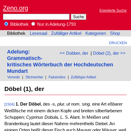
Zeno.org
Erweiterte Suche
Bibliothek
Nur in Adelung-1793
Bibliothek
Lesesaal
Zufälliger Artikel
Kategorien
Shop
DRUCKEN
Adelung:
<< Dobber, der
|
Döbel (2), der >>
Grammatisch-
kritisches Wörterbuch der Hochdeutschen
Mundart
Vorrede
|
Stichwörter
|
Faksimiles
|
Zufälliger Artikel
Döbel (1), der
1. Der Döbel
, des -s,
plur. ut nom. sing.
eine Art eßbarer
[1504]
Weißfische mit einem dicken Kopfe und breiten silberfarbenen
Schuppen;
Cyprinus Dobula, L.
S. Alant. In Meißen und
Brandenburg lautet dieser Nahme mehrentheils Diebel. An
einigen Orten heißt dieser Fisch auch Mauser oder Mäuser, weil