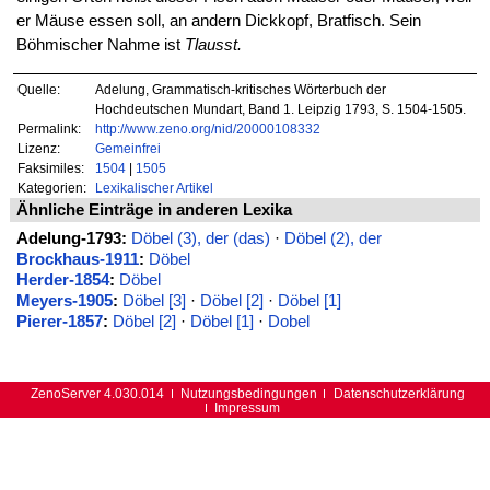
er Mäuse essen soll, an andern Dickkopf, Bratfisch. Sein
Böhmischer Nahme ist
Tlausst.
Quelle:
Adelung, Grammatisch-kritisches Wörterbuch der
Hochdeutschen Mundart, Band 1. Leipzig 1793, S. 1504-1505.
Permalink:
http://www.zeno.org/nid/20000108332
Lizenz:
Gemeinfrei
Faksimiles:
1504
|
1505
Kategorien:
Lexikalischer Artikel
Ähnliche Einträge in anderen Lexika
Adelung-1793:
Döbel (3), der (das)
·
Döbel (2), der
Brockhaus-1911
:
Döbel
Herder-1854
:
Döbel
Meyers-1905
:
Döbel [3]
·
Döbel [2]
·
Döbel [1]
Pierer-1857
:
Döbel [2]
·
Döbel [1]
·
Dobel
ZenoServer 4.030.014
Nutzungsbedingungen
Datenschutzerklärung
Impressum