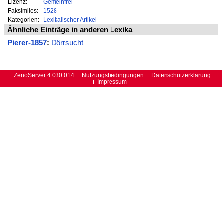
Lizenz:
Gemeinfrei
Faksimiles:
1528
Kategorien:
Lexikalischer Artikel
Ähnliche Einträge in anderen Lexika
Pierer-1857
:
Dörrsucht
ZenoServer 4.030.014
Nutzungsbedingungen
Datenschutzerklärung
Impressum