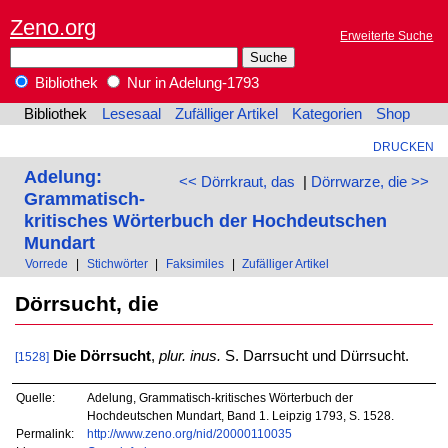
Zeno.org
Erweiterte Suche
Bibliothek
Nur in Adelung-1793
Bibliothek
Lesesaal
Zufälliger Artikel
Kategorien
Shop
DRUCKEN
Adelung:
<< Dörrkraut, das
|
Dörrwarze, die >>
Grammatisch-
kritisches Wörterbuch der Hochdeutschen
Mundart
Vorrede
|
Stichwörter
|
Faksimiles
|
Zufälliger Artikel
Dörrsucht, die
Die Dörrsucht
,
plur. inus.
S. Darrsucht und Dürrsucht.
[1528]
Quelle:
Adelung, Grammatisch-kritisches Wörterbuch der
Hochdeutschen Mundart, Band 1. Leipzig 1793, S. 1528.
Permalink:
http://www.zeno.org/nid/20000110035