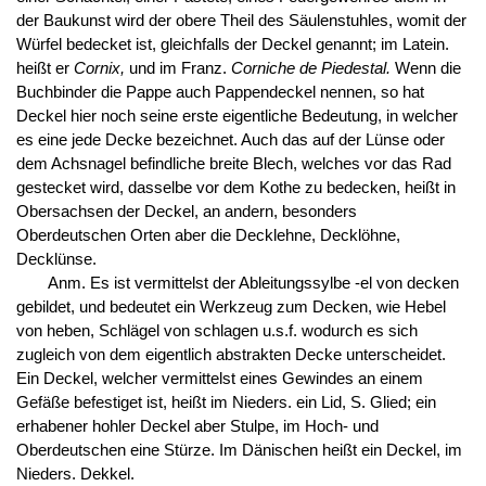
der Baukunst wird der obere Theil des Säulenstuhles, womit der
Würfel bedecket ist, gleichfalls der Deckel genannt; im Latein.
heißt er
Cornix,
und im Franz.
Corniche de Piedestal.
Wenn die
Buchbinder die Pappe auch Pappendeckel nennen, so hat
Deckel hier noch seine erste eigentliche Bedeutung, in welcher
es eine jede Decke bezeichnet. Auch das auf der Lünse oder
dem Achsnagel befindliche breite Blech, welches vor das Rad
gestecket wird, dasselbe vor dem Kothe zu bedecken, heißt in
Obersachsen der Deckel, an andern, besonders
Oberdeutschen Orten aber die Decklehne, Decklöhne,
Decklünse.
Anm. Es ist vermittelst der Ableitungssylbe -el von decken
gebildet, und bedeutet ein Werkzeug zum Decken, wie Hebel
von heben, Schlägel von schlagen u.s.f. wodurch es sich
zugleich von dem eigentlich abstrakten Decke unterscheidet.
Ein Deckel, welcher vermittelst eines Gewindes an einem
Gefäße befestiget ist, heißt im Nieders. ein Lid, S. Glied; ein
erhabener hohler Deckel aber Stulpe, im Hoch- und
Oberdeutschen eine Stürze. Im Dänischen heißt ein Deckel, im
Nieders. Dekkel.