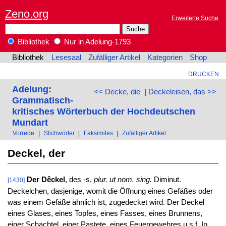
Zeno.org
Erweiterte Suche
Bibliothek
Nur in Adelung-1793
Bibliothek
Lesesaal
Zufälliger Artikel
Kategorien
Shop
DRUCKEN
Adelung:
<< Decke, die
|
Deckeleisen, das >>
Grammatisch-
kritisches Wörterbuch der Hochdeutschen
Mundart
Vorrede
|
Stichwörter
|
Faksimiles
|
Zufälliger Artikel
Deckel, der
Der Dêckel
, des -s,
plur. ut nom. sing.
Diminut.
[1430]
Deckelchen, dasjenige, womit die Öffnung eines Gefäßes oder
was einem Gefäße ähnlich ist, zugedecket wird. Der Deckel
eines Glases, eines Topfes, eines Fasses, eines Brunnens,
einer Schachtel, einer Pastete, eines Feuergewehres u.s.f. In