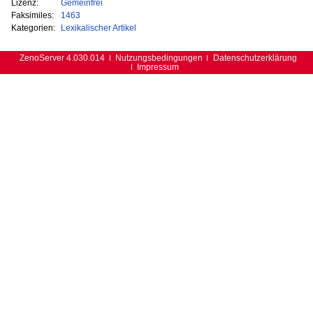
Lizenz:
Gemeinfrei
Faksimiles:
1463
Kategorien:
Lexikalischer Artikel
ZenoServer 4.030.014
Nutzungsbedingungen
Datenschutzerklärung
Impressum