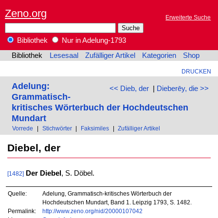
Zeno.org
Erweiterte Suche
Bibliothek
Nur in Adelung-1793
Bibliothek
Lesesaal
Zufälliger Artikel
Kategorien
Shop
DRUCKEN
Adelung:
<< Dieb, der
|
Dieberēy, die >>
Grammatisch-
kritisches Wörterbuch der Hochdeutschen
Mundart
Vorrede
|
Stichwörter
|
Faksimiles
|
Zufälliger Artikel
Diebel, der
Der Diebel
, S. Döbel.
[1482]
Quelle:
Adelung, Grammatisch-kritisches Wörterbuch der
Hochdeutschen Mundart, Band 1. Leipzig 1793, S. 1482.
Permalink:
http://www.zeno.org/nid/20000107042