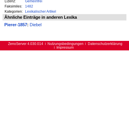
Lizenz:
Gemeinfrei
Faksimiles:
1482
Kategorien:
Lexikalischer Artikel
Ähnliche Einträge in anderen Lexika
Pierer-1857
:
Diebel
ZenoServer 4.030.014
Nutzungsbedingungen
Datenschutzerklärung
Impressum