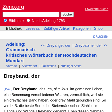
Zeno.org
Erweiterte Suche
Bibliothek
Nur in Adelung-1793
Bibliothek
Lesesaal
Zufälliger Artikel
Kategorien
Shop
DRUCKEN
Adelung:
<< Dreyangel, der
|
Dreybätzner, der >>
Grammatisch-
kritisches Wörterbuch der Hochdeutschen
Mundart
Vorrede
|
Stichwörter
|
Faksimiles
|
Zufälliger Artikel
Dreyband, der
Der Dreyband
, des -es,
plur. inus.
im gemeinen Leben,
[1546]
eine Benennung verschiedener Waaren, vermuthlich, weil sie
ein dreyfaches Band haben, oder drey Mahl gebunden sind. So
wird z.B. die beste Sorte des Steiermärkischen Stahles im
Handel und Wandel Dreyband genannt. Eben diesen Nahmen