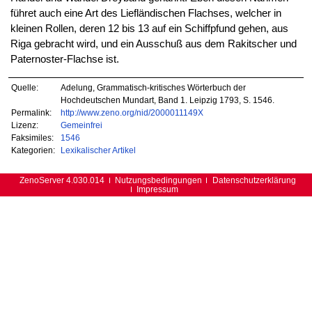
führet auch eine Art des Liefländischen Flachses, welcher in
kleinen Rollen, deren 12 bis 13 auf ein Schiffpfund gehen, aus
Riga gebracht wird, und ein Ausschuß aus dem Rakitscher und
Paternoster-Flachse ist.
Quelle:
Adelung, Grammatisch-kritisches Wörterbuch der
Hochdeutschen Mundart, Band 1. Leipzig 1793, S. 1546.
Permalink:
http://www.zeno.org/nid/2000011149X
Lizenz:
Gemeinfrei
Faksimiles:
1546
Kategorien:
Lexikalischer Artikel
ZenoServer 4.030.014
Nutzungsbedingungen
Datenschutzerklärung
Impressum