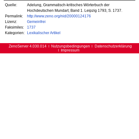
Quelle:
Adelung, Grammatisch-kritisches Wörterbuch der
Hochdeutschen Mundart, Band 1. Leipzig 1793, S. 1737.
Permalink:
http://www.zeno.org/nid/20000124176
Lizenz:
Gemeinfrei
Faksimiles:
1737
Kategorien:
Lexikalischer Artikel
ZenoServer 4.030.014
Nutzungsbedingungen
Datenschutzerklärung
Impressum