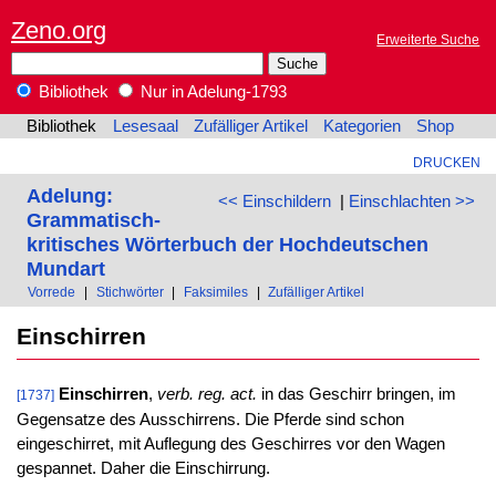
Zeno.org
Erweiterte Suche
Bibliothek
Nur in Adelung-1793
Bibliothek
Lesesaal
Zufälliger Artikel
Kategorien
Shop
DRUCKEN
Adelung:
<< Einschildern
|
Einschlachten >>
Grammatisch-
kritisches Wörterbuch der Hochdeutschen
Mundart
Vorrede
|
Stichwörter
|
Faksimiles
|
Zufälliger Artikel
Einschirren
Einschirren
,
verb. reg. act.
in das Geschirr bringen, im
[1737]
Gegensatze des Ausschirrens. Die Pferde sind schon
eingeschirret, mit Auflegung des Geschirres vor den Wagen
gespannet. Daher die Einschirrung.