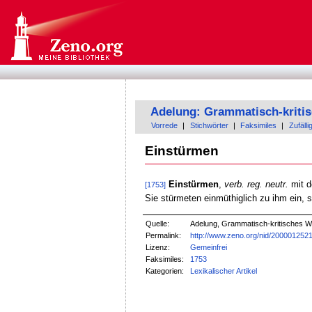
Adelung: Grammatisch-kriti
Vorrede
|
Stichwörter
|
Faksimiles
|
Zufälli
Einstürmen
Einstürmen
,
verb. reg. neutr.
mit d
[1753]
Sie stürmeten einmüthiglich zu ihm ein, s
Quelle:
Adelung, Grammatisch-kritisches W
Permalink:
http://www.zeno.org/nid/200001252
Lizenz:
Gemeinfrei
Faksimiles:
1753
Kategorien:
Lexikalischer Artikel