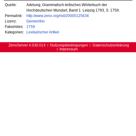
Quelle:
Adelung, Grammatisch-kritisches Wörterbuch der
Hochdeutschen Mundart, Band 1. Leipzig 1793, S. 1759.
Permalink:
http://www.zeno.org/nid/20000125636
Lizenz:
Gemeinfrei
Faksimiles:
1759
Kategorien:
Lexikalischer Artikel
ZenoServer 4.030.014
Nutzungsbedingungen
Datenschutzerklärung
Impressum