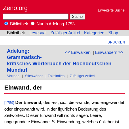
Zeno.org
Erweiterte Suche
Bibliothek
Nur in Adelung-1793
Bibliothek
Lesesaal
Zufälliger Artikel
Kategorien
Shop
DRUCKEN
Adelung:
<< Einwalken
|
Einwandern >>
Grammatisch-
kritisches Wörterbuch der Hochdeutschen
Mundart
Vorrede
|
Stichwörter
|
Faksimiles
|
Zufälliger Artikel
Einwand, der
Der Einwand
, des -es,
plur.
die -wände, was eingewendet
[1759]
oder eingewandt wird, in der figürlichen Bedeutung des
Zeitwortes. Dieser Einwand will nichts sagen. Leere,
ungegründete Einwände. S. Einwendung, welches üblicher ist.