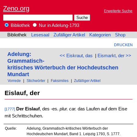
Zeno.org
Erweiterte Suche
Bibliothek
Nur in Adelung-1793
Bibliothek
Lesesaal
Zufälliger Artikel
Kategorien
Shop
DRUCKEN
Adelung:
<< Eiskraut, das
|
Eismarkt, der >>
Grammatisch-
kritisches Wörterbuch der Hochdeutschen
Mundart
Vorrede
|
Stichwörter
|
Faksimiles
|
Zufälliger Artikel
Eislauf, der
Der Eislauf
, des -es.
plur. car.
das Laufen auf dem Eise
[1777]
mit Schrittschuhen.
Quelle:
Adelung, Grammatisch-kritisches Wörterbuch der
Hochdeutschen Mundart, Band 1. Leipzig 1793, S. 1777.