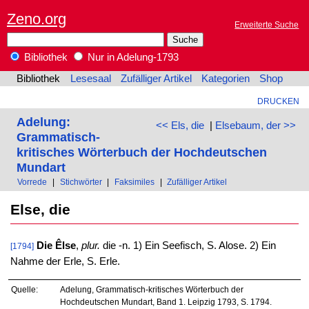
Zeno.org
Erweiterte Suche
Bibliothek
Nur in Adelung-1793
Bibliothek
Lesesaal
Zufälliger Artikel
Kategorien
Shop
DRUCKEN
Adelung:
<< Els, die
|
Elsebaum, der >>
Grammatisch-
kritisches Wörterbuch der Hochdeutschen
Mundart
Vorrede
|
Stichwörter
|
Faksimiles
|
Zufälliger Artikel
Else, die
Die Êlse
,
plur.
die -n. 1) Ein Seefisch, S. Alose. 2) Ein
[1794]
Nahme der Erle, S. Erle.
Quelle:
Adelung, Grammatisch-kritisches Wörterbuch der
Hochdeutschen Mundart, Band 1. Leipzig 1793, S. 1794.