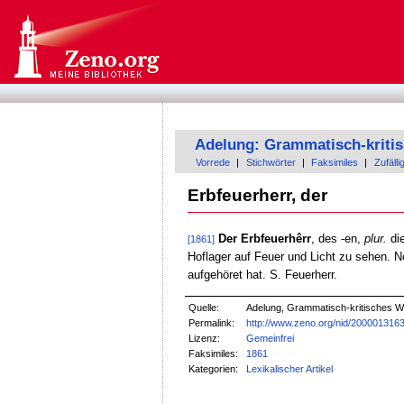
Adelung: Grammatisch-kriti
Vorrede
|
Stichwörter
|
Faksimiles
|
Zufälli
Erbfeuerherr, der
Der Erbfeuerhêrr
, des -en,
plur.
die
[1861]
Hoflager auf Feuer und Licht zu sehen. 
aufgehöret hat. S. Feuerherr.
Quelle:
Adelung, Grammatisch-kritisches W
Permalink:
http://www.zeno.org/nid/200001316
Lizenz:
Gemeinfrei
Faksimiles:
1861
Kategorien:
Lexikalischer Artikel