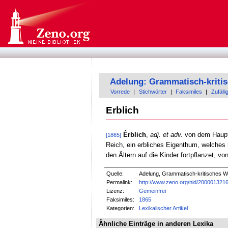
Adelung: Grammatisch-kriti
Vorrede
|
Stichwörter
|
Faksimiles
|
Zufälli
Erblich
Êrblich
,
adj. et adv.
von dem Hauptw
[1865]
Reich, ein erbliches Eigenthum, welches
den Ältern auf die Kinder fortpflanzet, vo
Quelle:
Adelung, Grammatisch-kritisches W
Permalink:
http://www.zeno.org/nid/200001321
Lizenz:
Gemeinfrei
Faksimiles:
1865
Kategorien:
Lexikalischer Artikel
Ähnliche Einträge in anderen Lexika