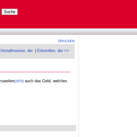
DRUCKEN
rbstallmeister, der
|
Erbstollen, der >>
zuweilen
auch das Geld, welches
[1870]