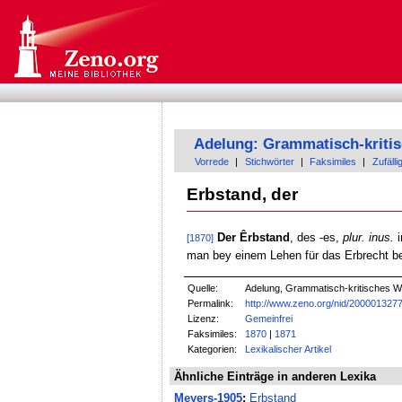
Adelung: Grammatisch-kriti
Vorrede
|
Stichwörter
|
Faksimiles
|
Zufälli
Erbstand, der
Der Êrbstand
, des -es,
plur. inus.
i
[1870]
man bey einem Lehen für das Erbrecht be
Quelle:
Adelung, Grammatisch-kritisches W
Permalink:
http://www.zeno.org/nid/200001327
Lizenz:
Gemeinfrei
Faksimiles:
1870
|
1871
Kategorien:
Lexikalischer Artikel
Ähnliche Einträge in anderen Lexika
Meyers-1905
:
Erbstand