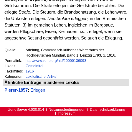
Geldsummen. Die Strafe erlegen, die Geldstrafe bezahlen. Die
erlegte Strafe. Die Steuern, die Brandschatzung, die Lehenware,
die Unkosten erlegen.
Den brokke erleggen,
in den Bremischen
Statuten. 3) Im gemeinen Leben, ingleichen im Bergbaue,
werden Pflugschare, Eisen, Keilhauen u.s.f. erleget, wenn sie
angeschweißet und geschärfet werden. So auch die Erlegung.
Quelle:
Adelung, Grammatisch-kritisches Wörterbuch der
Hochdeutschen Mundart, Band 1. Leipzig 1793, S. 1916.
Permalink:
http://www.zeno.org/nid/20000136093
Lizenz:
Gemeinfrei
Faksimiles:
1916
Kategorien:
Lexikalischer Artikel
Ähnliche Einträge in anderen Lexika
Pierer-1857
:
Erlegen
ZenoServer 4.030.014
Nutzungsbedingungen
Datenschutzerklärung
Impressum