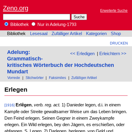
Zeno.org
Erweiterte Suche
Bibliothek
Nur in Adelung-1793
Bibliothek
Lesesaal
Zufälliger Artikel
Kategorien
Shop
DRUCKEN
Adelung:
<< Erledigen
|
Erleichtern >>
Grammatisch-
kritisches Wörterbuch der Hochdeutschen
Mundart
Vorrede
|
Stichwörter
|
Faksimiles
|
Zufälliger Artikel
Erlegen
Erlêgen
,
verb. reg. act.
1) Danieder legen, d.i. in einem
[1916]
Kampfe oder Streite gewaltsamer Weise um das Leben bringen.
Den Feind erlegen. Seinen Gegner in einem Zweykampfe
erlegen. Ein Wild erlegen, bey den Jägern, es erschießen, oder
abfangen. S. Legen. 2) Darlegen, herlegen, von Geld und