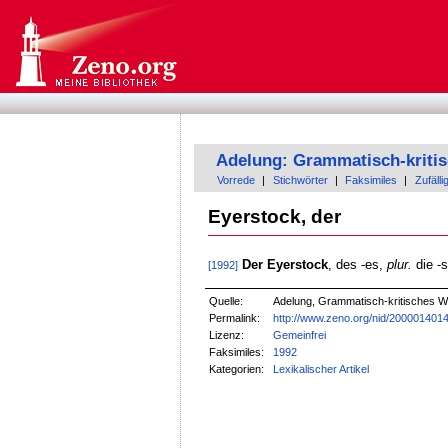
Adelung: Grammatisch-kriti
Vorrede
|
Stichwörter
|
Faksimiles
|
Zufälli
Eyerstock, der
Der Eyerstock
, des -es,
plur.
die -
[1992]
Quelle:
Adelung, Grammatisch-kritisches W
Permalink:
http://www.zeno.org/nid/200001401
Lizenz:
Gemeinfrei
Faksimiles:
1992
Kategorien:
Lexikalischer Artikel