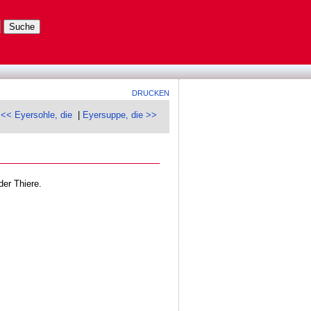
DRUCKEN
<< Eyersohle, die
|
Eyersuppe, die >>
er Thiere.