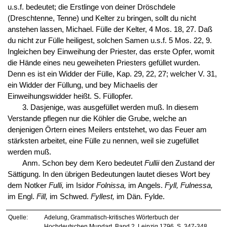
u.s.f. bedeutet; die Erstlinge von deiner Dröschdele
(Dreschtenne, Tenne) und Kelter zu bringen, sollt du nicht
anstehen lassen, Michael. Fülle der Kelter, 4 Mos. 18, 27. Daß
du nicht zur Fülle heiligest, solchen Samen u.s.f. 5 Mos. 22, 9.
Ingleichen bey Einweihung der Priester, das erste Opfer, womit
die Hände eines neu geweiheten Priesters gefüllet wurden.
Denn es ist ein Widder der Fülle, Kap. 29, 22, 27; welcher V. 31,
ein Widder der Füllung, und bey Michaelis der
Einweihungswidder heißt. S. Füllopfer.
3. Dasjenige, was ausgefüllet werden muß. In diesem
Verstande pflegen nur die Köhler die Grube, welche an
denjenigen Örtern eines Meilers entstehet, wo das Feuer am
stärksten arbeitet, eine Fülle zu nennen, weil sie zugefüllet
werden muß.
Anm. Schon bey dem Kero bedeutet
Fullii
den Zustand der
Sättigung. In den übrigen Bedeutungen lautet dieses Wort bey
dem Notker
Fulli,
im Isidor
Folnissa,
im Angels.
Fyll, Fulnessa,
im Engl.
Fill,
im Schwed.
Fyllest,
im Dän. Fylde.
Quelle:
Adelung, Grammatisch-kritisches Wörterbuch der
Hochdeutschen Mundart, Band 2. Leipzig 1796, S. 347-348.