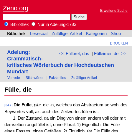
Zeno.org
Erweiterte Suche
Bibliothek
Nur in Adelung-1793
Bibliothek
Lesesaal
Zufälliger Artikel
Kategorien
Shop
DRUCKEN
Adelung:
<< Füllbret, das
|
Fülleimer, der >>
Grammatisch-
kritisches Wörterbuch der Hochdeutschen
Mundart
Vorrede
|
Stichwörter
|
Faksimiles
|
Zufälliger Artikel
Fülle, die
Die Fülle
,
plur.
die -n, welches das Abstractum so wohl des
[347]
Beywortes voll, als auch des Zeitwortes füllen ist.
1. Der Zustand, da ein Ding von einem andern voll oder mit
demselben angefüllet ist; ohne Plural. 1) Eigentlich. Die Fülle
eines Fasses, eines Gefäßes. 2) Figürlich. (a) Die Fülle des