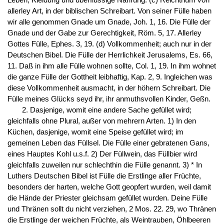
Leben, Kleidung und überflüssige Nahrung. (c) Reichthum von
allerley Art, in der biblischen Schreibart. Von seiner Fülle haben
wir alle genommen Gnade um Gnade, Joh. 1, 16. Die Fülle der
Gnade und der Gabe zur Gerechtigkeit, Röm. 5, 17. Allerley
Gottes Fülle, Ephes. 3, 19. (d) Vollkommenheit; auch nur in der
Deutschen Bibel. Die Fülle der Herrlichkeit Jerusalems, Es. 66,
11. Daß in ihm alle Fülle wohnen sollte, Col. 1, 19. In ihm wohnet
die ganze Fülle der Gottheit leibhaftig, Kap. 2, 9. Ingleichen was
diese Vollkommenheit ausmacht, in der höhern Schreibart. Die
Fülle meines Glücks seyd ihr, ihr anmuthsvollen Kinder, Geßn.
2. Dasjenige, womit eine andere Sache gefüllet wird;
gleichfalls ohne Plural, außer von mehrern Arten. 1) In den
Küchen, dasjenige, womit eine Speise gefüllet wird; im
gemeinen Leben das Füllsel. Die Fülle einer gebratenen Gans,
eines Hauptes Kohl u.s.f. 2) Der Füllwein, das Füllbier wird
gleichfalls zuweilen nur schlechthin die Fülle genannt. 3) * In
Luthers Deutschen Bibel ist Fülle die Erstlinge aller Früchte,
besonders der harten, welche Gott geopfert wurden, weil damit
die Hände der Priester gleichsam gefüllet wurden. Deine Fülle
und Thränen sollt du nicht verziehen, 2 Mos. 22. 29, wo Thränen
die Erstlinge der weichen Früchte, als Weintrauben, Öhlbeeren