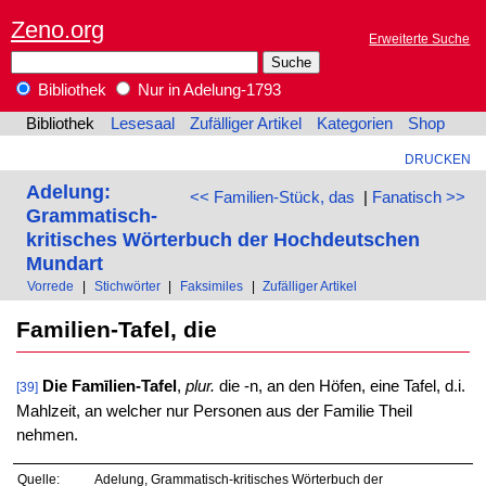
Zeno.org
Erweiterte Suche
Bibliothek
Nur in Adelung-1793
Bibliothek
Lesesaal
Zufälliger Artikel
Kategorien
Shop
DRUCKEN
Adelung:
<< Familien-Stück, das
|
Fanatisch >>
Grammatisch-
kritisches Wörterbuch der Hochdeutschen
Mundart
Vorrede
|
Stichwörter
|
Faksimiles
|
Zufälliger Artikel
Familien-Tafel, die
Die Famīlien-Tafel
,
plur.
die -n, an den Höfen, eine Tafel, d.i.
[39]
Mahlzeit, an welcher nur Personen aus der Familie Theil
nehmen.
Quelle:
Adelung, Grammatisch-kritisches Wörterbuch der