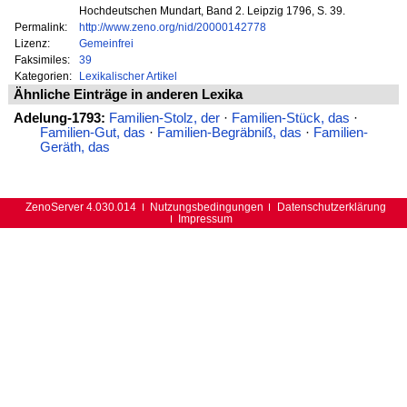
Hochdeutschen Mundart, Band 2. Leipzig 1796, S. 39.
Permalink:
http://www.zeno.org/nid/20000142778
Lizenz:
Gemeinfrei
Faksimiles:
39
Kategorien:
Lexikalischer Artikel
Ähnliche Einträge in anderen Lexika
Adelung-1793:
Familien-Stolz, der
·
Familien-Stück, das
·
Familien-Gut, das
·
Familien-Begräbniß, das
·
Familien-
Geräth, das
ZenoServer 4.030.014
Nutzungsbedingungen
Datenschutzerklärung
Impressum