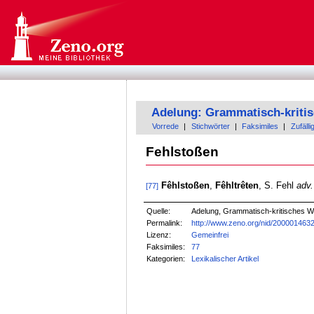
Adelung: Grammatisch-kriti
Vorrede
|
Stichwörter
|
Faksimiles
|
Zufälli
Fehlstoßen
Fêhlstoßen
,
Fêhltrêten
, S. Fehl
adv.
[77]
Quelle:
Adelung, Grammatisch-kritisches W
Permalink:
http://www.zeno.org/nid/200001463
Lizenz:
Gemeinfrei
Faksimiles:
77
Kategorien:
Lexikalischer Artikel