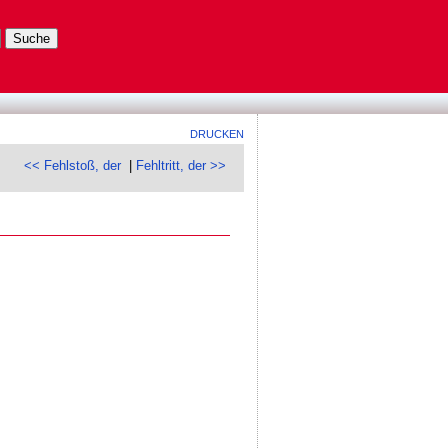
DRUCKEN
<< Fehlstoß, der
|
Fehltritt, der >>