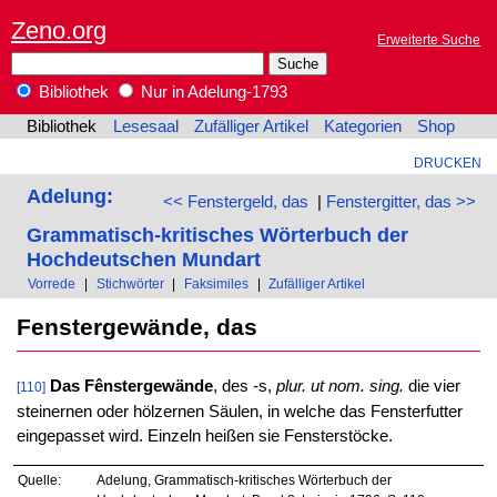
Zeno.org
Erweiterte Suche
Bibliothek
Nur in Adelung-1793
Bibliothek
Lesesaal
Zufälliger Artikel
Kategorien
Shop
DRUCKEN
Adelung:
<< Fenstergeld, das
|
Fenstergitter, das >>
Grammatisch-kritisches Wörterbuch der
Hochdeutschen Mundart
Vorrede
|
Stichwörter
|
Faksimiles
|
Zufälliger Artikel
Fenstergewände, das
Das Fênstergewände
, des -s,
plur. ut nom. sing.
die vier
[110]
steinernen oder hölzernen Säulen, in welche das Fensterfutter
eingepasset wird. Einzeln heißen sie Fensterstöcke.
Quelle:
Adelung, Grammatisch-kritisches Wörterbuch der