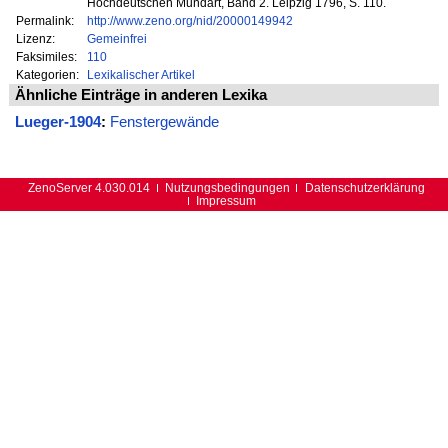
Hochdeutschen Mundart, Band 2. Leipzig 1796, S. 110.
Permalink:
http://www.zeno.org/nid/20000149942
Lizenz:
Gemeinfrei
Faksimiles:
110
Kategorien:
Lexikalischer Artikel
Ähnliche Einträge in anderen Lexika
Lueger-1904
:
Fenstergewände
ZenoServer 4.030.014
Nutzungsbedingungen
Datenschutzerklärung
Impressum