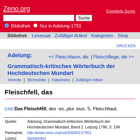
Zeno.org
Erweiterte Suche
Bibliothek
Nur in Adelung-1793
Bibliothek
Lesesaal
Zufälliger Artikel
Kategorien
Shop
DRUCKEN
Adelung:
<< Fleischfaser, die
|
Fleischfliege, die >>
Grammatisch-kritisches Wörterbuch der
Hochdeutschen Mundart
Vorrede
|
Stichwörter
|
Faksimiles
|
Zufälliger Artikel
Fleischfell, das
Das Fleischfêll
, des -es,
plur. inus.
S. Fleischhaut.
[199]
Quelle:
Adelung, Grammatisch-kritisches Wörterbuch der
Hochdeutschen Mundart, Band 2. Leipzig 1796, S. 199.
Permalink:
http://www.zeno.org/nid/20000157902
Lizenz:
Gemeinfrei