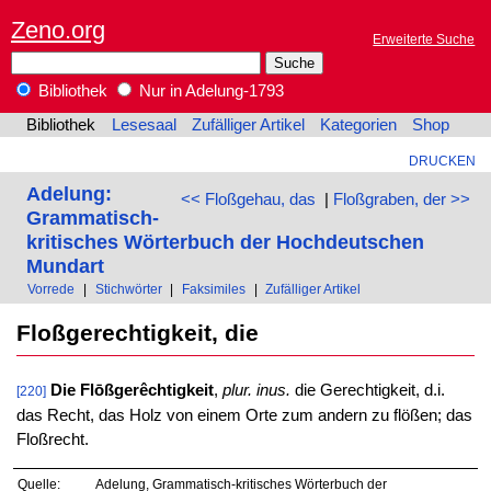
Zeno.org
Erweiterte Suche
Bibliothek
Nur in Adelung-1793
Bibliothek
Lesesaal
Zufälliger Artikel
Kategorien
Shop
DRUCKEN
Adelung:
<< Floßgehau, das
|
Floßgraben, der >>
Grammatisch-
kritisches Wörterbuch der Hochdeutschen
Mundart
Vorrede
|
Stichwörter
|
Faksimiles
|
Zufälliger Artikel
Floßgerechtigkeit, die
Die Flōßgerêchtigkeit
,
plur. inus.
die Gerechtigkeit, d.i.
[220]
das Recht, das Holz von einem Orte zum andern zu flößen; das
Floßrecht.
Quelle:
Adelung, Grammatisch-kritisches Wörterbuch der