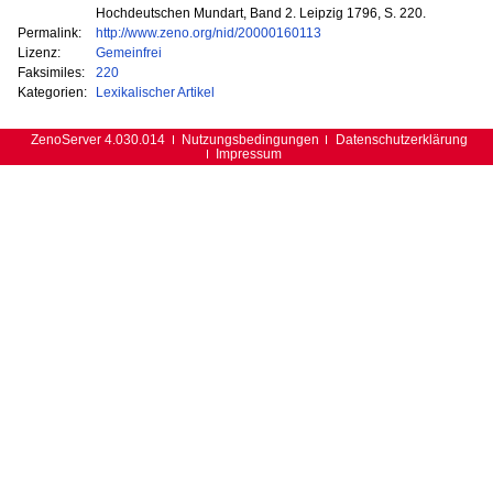
Hochdeutschen Mundart, Band 2. Leipzig 1796, S. 220.
Permalink:
http://www.zeno.org/nid/20000160113
Lizenz:
Gemeinfrei
Faksimiles:
220
Kategorien:
Lexikalischer Artikel
ZenoServer 4.030.014
Nutzungsbedingungen
Datenschutzerklärung
Impressum