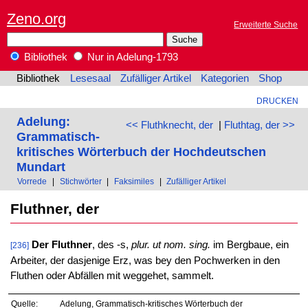
Zeno.org
Erweiterte Suche
Bibliothek
Nur in Adelung-1793
Bibliothek
Lesesaal
Zufälliger Artikel
Kategorien
Shop
DRUCKEN
Adelung:
<< Fluthknecht, der
|
Fluthtag, der >>
Grammatisch-
kritisches Wörterbuch der Hochdeutschen
Mundart
Vorrede
|
Stichwörter
|
Faksimiles
|
Zufälliger Artikel
Fluthner, der
Der Fluthner
, des -s,
plur. ut nom. sing.
im Bergbaue, ein
[236]
Arbeiter, der dasjenige Erz, was bey den Pochwerken in den
Fluthen oder Abfällen mit weggehet, sammelt.
Quelle:
Adelung, Grammatisch-kritisches Wörterbuch der