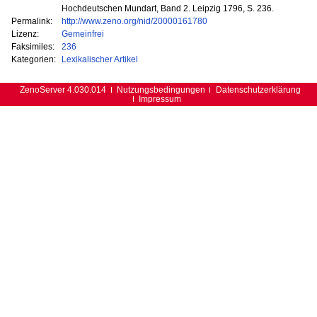
Hochdeutschen Mundart, Band 2. Leipzig 1796, S. 236.
Permalink:
http://www.zeno.org/nid/20000161780
Lizenz:
Gemeinfrei
Faksimiles:
236
Kategorien:
Lexikalischer Artikel
ZenoServer 4.030.014
Nutzungsbedingungen
Datenschutzerklärung
Impressum