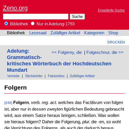
Zeno.org
Erweiterte Suche
Bibliothek
Nur in Adelung-1793
Bibliothek
Lesesaal
Zufälliger Artikel
Kategorien
Shop
DRUCKEN
Adelung:
<< Folgerey, die
|
Folgeschnur, die >>
Grammatisch-
kritisches Wörterbuch der Hochdeutschen
Mundart
Vorrede
|
Stichwörter
|
Faksimiles
|
Zufälliger Artikel
Folgern
Folgern
,
verb. reg. act.
welches das Factitivum von folgen
[240]
ist, aber nur in dessen zweyten figürlichen Bedeutung gebraucht
wird, aus einem Satze heraus bringen, schließen. Was wollen
sie hieraus folgern? Daher die Folgerung,
plur.
die -en, so wohl
die Verrichtung des Folgerns, als auch der dadurch heraus