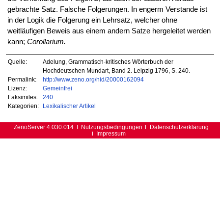
gebrachte Satz. Falsche Folgerungen. In engerm Verstande ist
in der Logik die Folgerung ein Lehrsatz, welcher ohne
weitläufigen Beweis aus einem andern Satze hergeleitet werden
kann;
Corollarium.
Quelle:
Adelung, Grammatisch-kritisches Wörterbuch der
Hochdeutschen Mundart, Band 2. Leipzig 1796, S. 240.
Permalink:
http://www.zeno.org/nid/20000162094
Lizenz:
Gemeinfrei
Faksimiles:
240
Kategorien:
Lexikalischer Artikel
ZenoServer 4.030.014
Nutzungsbedingungen
Datenschutzerklärung
Impressum