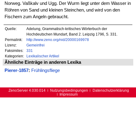
Norweg. Vaßkalv und Ugg. Der Wurm liegt unter dem Wasser in
Röhren von Sand und kleinen Steinchen, und wird von den
Fischern zum Angeln gebraucht.
Quelle:
Adelung, Grammatisch-kritisches Wörterbuch der
Hochdeutschen Mundart, Band 2. Leipzig 1796, S. 331.
Permalink:
http://www.zeno.org/nid/20000169978
Lizenz:
Gemeinfrei
Faksimiles:
331
Kategorien:
Lexikalischer Artikel
Ähnliche Einträge in anderen Lexika
Pierer-1857
:
Frühlingsfliege
ZenoServer 4.030.014
Nutzungsbedingungen
Datenschutzerklärung
Impressum