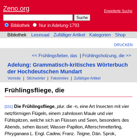
Zeno.org
Erweiterte Suche
Bibliothek
Nur in Adelung-1793
Bibliothek
Lesesaal
Zufälliger Artikel
Kategorien
Shop
DRUCKEN
<< Frühlingsfieber, das
|
Frühlingsholzung, die >>
Adelung: Grammatisch-kritisches Wörterbuch
der Hochdeutschen Mundart
Vorrede
|
Stichwörter
|
Faksimiles
|
Zufälliger Artikel
Frühlingsfliege, die
Die Frühlingsfliege
,
plur.
die -n, eine Art Insecten mit vier
[331]
netzförmigen Flügeln, einem zahnlosen Maule und vier
Fühlspitzen, welche sich an Flüssen und Seen, besonders des
Abends, sehen lässet; Wasser-Papilion, Afterschmetterling,
Phryganaea L.
Engl.
Cadew,
Franz.
Teigne,
Dän. Sprok,