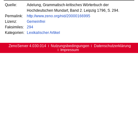
Quelle:
Adelung, Grammatisch-kritisches Wörterbuch der
Hochdeutschen Mundart, Band 2. Leipzig 1796, S. 294.
Permalink:
http://www.zeno.org/nid/20000166995
Lizenz:
Gemeinfrei
Faksimiles:
294
Kategorien:
Lexikalischer Artikel
ZenoServer 4.030.014
Nutzungsbedingungen
Datenschutzerklärung
Impressum