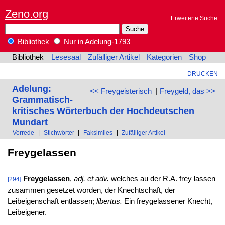
Zeno.org
Erweiterte Suche
Bibliothek
Nur in Adelung-1793
Bibliothek
Lesesaal
Zufälliger Artikel
Kategorien
Shop
DRUCKEN
Adelung:
<< Freygeisterisch
|
Freygeld, das >>
Grammatisch-
kritisches Wörterbuch der Hochdeutschen
Mundart
Vorrede
|
Stichwörter
|
Faksimiles
|
Zufälliger Artikel
Freygelassen
Freygelassen
,
adj. et adv.
welches au der R.A. frey lassen
[294]
zusammen gesetzet worden, der Knechtschaft, der
Leibeigenschaft entlassen;
libertus.
Ein freygelassener Knecht,
Leibeigener.