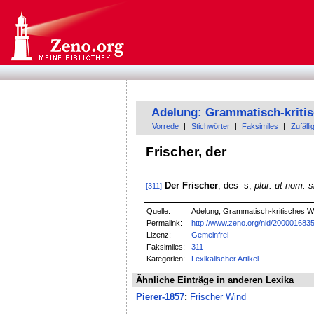
Adelung: Grammatisch-kriti
Vorrede
|
Stichwörter
|
Faksimiles
|
Zufälli
Frischer, der
Der Frischer
, des -s,
plur. ut nom. s
[311]
Quelle:
Adelung, Grammatisch-kritisches W
Permalink:
http://www.zeno.org/nid/200001683
Lizenz:
Gemeinfrei
Faksimiles:
311
Kategorien:
Lexikalischer Artikel
Ähnliche Einträge in anderen Lexika
Pierer-1857
:
Frischer Wind