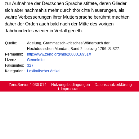
zur Aufnahme der Deutschen Sprache stiftete, deren Glieder
sich aber nachmahls mehr durch thörichte Neuerungen, als
wahre Verbesserungen ihrer Muttersprache berühmt machten;
daher der Orden auch bald nach der Mitte des vorigen
Jahrhundertes wieder in Verfall gerieth.
Quelle:
Adelung, Grammatisch-kritisches Wörterbuch der
Hochdeutschen Mundart, Band 2. Leipzig 1796, S. 327.
Permalink:
http://www.zeno.org/nid/2000016951X
Lizenz:
Gemeinfrei
Faksimiles:
327
Kategorien:
Lexikalischer Artikel
ZenoServer 4.030.014
Nutzungsbedingungen
Datenschutzerklärung
Impressum