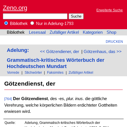
Zeno.org
Erweiterte Suche
Bibliothek
Nur in Adelung-1793
Bibliothek
Lesesaal
Zufälliger Artikel
Kategorien
Shop
DRUCKEN
Adelung:
<< Götzendiener, der
|
Götzenhaus, das >>
Grammatisch-kritisches Wörterbuch der
Hochdeutschen Mundart
Vorrede
|
Stichwörter
|
Faksimiles
|
Zufälliger Artikel
Götzendienst, der
Der Götzendienst
, des -es,
plur. inus.
die göttliche
[764]
Verehrung, welche körperlichen Bildern erdichteter Gottheiten
erwiesen wird.
Quelle:
Adelung, Grammatisch-kritisches Wörterbuch der