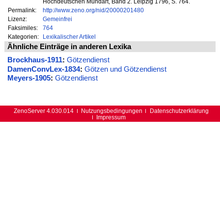
Hochdeutschen Mundart, Band 2. Leipzig 1796, S. 764.
Permalink:
http://www.zeno.org/nid/20000201480
Lizenz:
Gemeinfrei
Faksimiles:
764
Kategorien:
Lexikalischer Artikel
Ähnliche Einträge in anderen Lexika
Brockhaus-1911
:
Götzendienst
DamenConvLex-1834
:
Götzen und Götzendienst
Meyers-1905
:
Götzendienst
ZenoServer 4.030.014
Nutzungsbedingungen
Datenschutzerklärung
Impressum