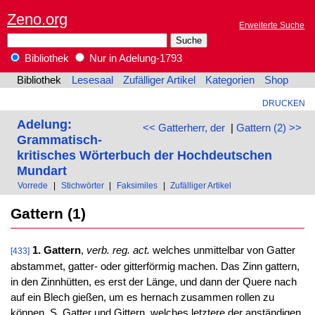
Zeno.org
Erweiterte Suche
Bibliothek
Nur in Adelung-1793
Bibliothek
Lesesaal
Zufälliger Artikel
Kategorien
Shop
DRUCKEN
Adelung:
<< Gatterherr, der
|
Gattern (2) >>
Grammatisch-
kritisches Wörterbuch der Hochdeutschen
Mundart
Vorrede
|
Stichwörter
|
Faksimiles
|
Zufälliger Artikel
Gattern (1)
1. Gattern
,
verb. reg. act.
welches unmittelbar von Gatter
[433]
abstammet, gatter- oder gitterförmig machen. Das Zinn gattern,
in den Zinnhütten, es erst der Länge, und dann der Quere nach
auf ein Blech gießen, um es hernach zusammen rollen zu
können. S. Gatter und Gittern, welches letztere der anständigen