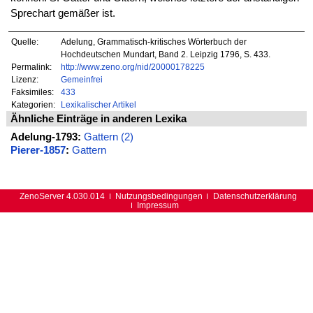
Sprechart gemäßer ist.
Quelle:
Adelung, Grammatisch-kritisches Wörterbuch der
Hochdeutschen Mundart, Band 2. Leipzig 1796, S. 433.
Permalink:
http://www.zeno.org/nid/20000178225
Lizenz:
Gemeinfrei
Faksimiles:
433
Kategorien:
Lexikalischer Artikel
Ähnliche Einträge in anderen Lexika
Adelung-1793:
Gattern (2)
Pierer-1857
:
Gattern
ZenoServer 4.030.014
Nutzungsbedingungen
Datenschutzerklärung
Impressum