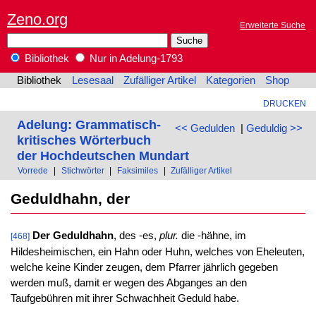
Zeno.org
Erweiterte Suche
Bibliothek
Nur in Adelung-1793
Bibliothek
Lesesaal
Zufälliger Artikel
Kategorien
Shop
DRUCKEN
Adelung: Grammatisch-
<< Gedulden
|
Geduldig >>
kritisches Wörterbuch
der Hochdeutschen Mundart
Vorrede
|
Stichwörter
|
Faksimiles
|
Zufälliger Artikel
Geduldhahn, der
Der Geduldhahn
, des -es,
plur.
die -hähne, im
[468]
Hildesheimischen, ein Hahn oder Huhn, welches von Eheleuten,
welche keine Kinder zeugen, dem Pfarrer jährlich gegeben
werden muß, damit er wegen des Abganges an den
Taufgebühren mit ihrer Schwachheit Geduld habe.