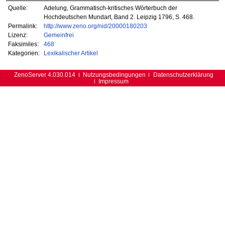
Quelle:
Adelung, Grammatisch-kritisches Wörterbuch der
Hochdeutschen Mundart, Band 2. Leipzig 1796, S. 468.
Permalink:
http://www.zeno.org/nid/20000180203
Lizenz:
Gemeinfrei
Faksimiles:
468
Kategorien:
Lexikalischer Artikel
ZenoServer 4.030.014
Nutzungsbedingungen
Datenschutzerklärung
Impressum