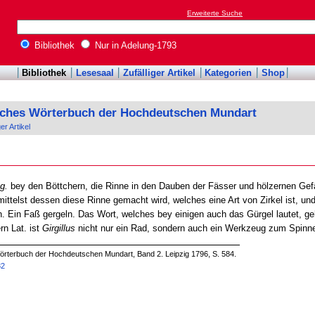
Erweiterte Suche
Bibliothek
Nur in Adelung-1793
Bibliothek
Lesesaal
Zufälliger Artikel
Kategorien
Shop
sches Wörterbuch der Hochdeutschen Mundart
ger Artikel
g.
bey den Böttchern, die Rinne in den Dauben der Fässer und hölzernen Gefä
mittelst dessen diese Rinne gemacht wird, welches eine Art von Zirkel ist, u
. Ein Faß gergeln. Das Wort, welches bey einigen auch das Gürgel lautet, g
rn Lat. ist
Girgillus
nicht nur ein Rad, sondern auch ein Werkzeug zum Spinn
örterbuch der Hochdeutschen Mundart, Band 2. Leipzig 1796, S. 584.
82