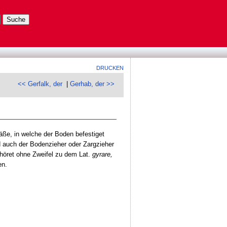
DRUCKEN
<< Gerfalk, der
|
Gerhab, der >>
ße, in welche der Boden befestiget
nd auch der Bodenzieher oder Zargzieher
ehöret ohne Zweifel zu dem Lat.
gyrare,
en.