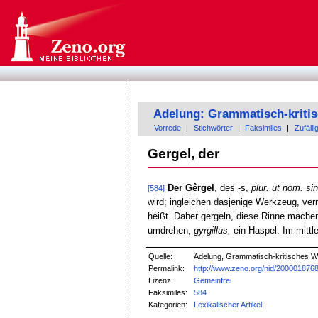
Adelung: Grammatisch-kriti
Vorrede
|
Stichwörter
|
Faksimiles
|
Zufälli
Gergel, der
Der Gêrgel
, des -s,
plur. ut nom. sin
[584]
wird; ingleichen dasjenige Werkzeug, ver
heißt. Daher gergeln, diese Rinne machen
umdrehen,
gyrgillus,
ein Haspel. Im mittle
Quelle:
Adelung, Grammatisch-kritisches W
Permalink:
http://www.zeno.org/nid/200001876
Lizenz:
Gemeinfrei
Faksimiles:
584
Kategorien:
Lexikalischer Artikel